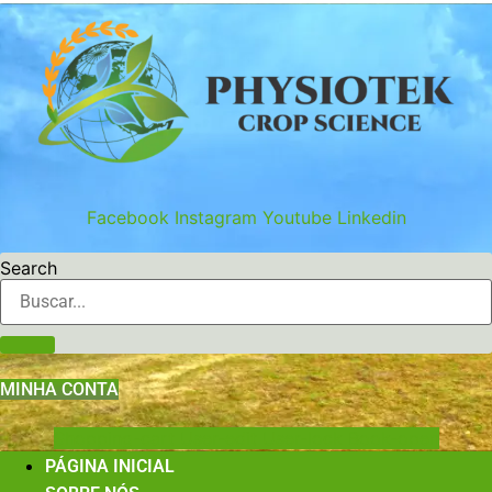
Ir
para
o
conteúdo
Facebook
Instagram
Youtube
Linkedin
Search
MINHA CONTA
Shopping-cart
User-edit
User-lock
Book-open
PÁGINA INICIAL