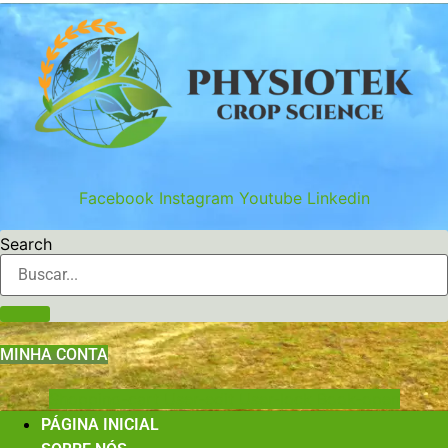
Ir
para
o
conteúdo
Facebook
Instagram
Youtube
Linkedin
Search
MINHA CONTA
Shopping-cart
User-edit
User-lock
Book-open
PÁGINA INICIAL