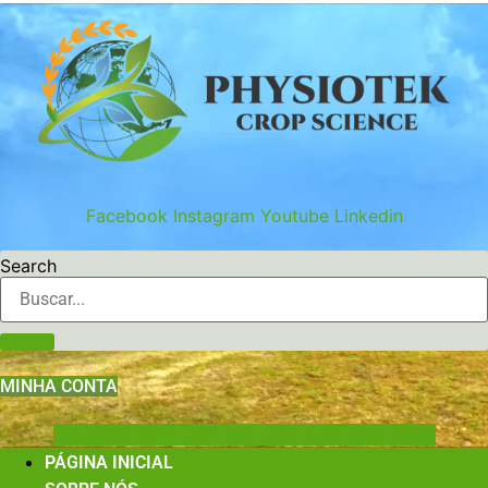
Ir
para
o
conteúdo
Facebook
Instagram
Youtube
Linkedin
Search
MINHA CONTA
Shopping-cart
User-edit
User-lock
Book-open
PÁGINA INICIAL