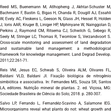
Reed MS, Buenemann M, Atlhopheng J, Akhtar‐Schuster M,
Bachmann F, Bastin G, Bigas H, Chanda R, Dougill AJ, Essahli
W, Evely AC, Fleskens L, Geeson N, Glass JH, Hessel R, Holden
J, Ioris AAR, Kruger B, Liniger HP, Mphinyane W, Nainggolan D,
Perkins J, Raymond CM, Ritsema CJ, Schwilch G, Sebego R,
Seely M, Stringer LC, Thomas R, Twomlow S, Verzandvoort S.
Cross-scale monitoring and assessment of land degradation
and sustainable land management: a methodological
framework for knowledge management. Land Degrad Develop.
2011;22:261-71.
Reis VM, Jesus EC, Schwab S, Oliveira ALM, Olivares FL,
Baldani VLD, Baldani JI. Fixação biológica de nitrogênio
simbiótica e associativa. In: Fernandes MS, Souza SR, Santos
LA, editores. Nutrição mineral de plantas. 2. ed. Viçosa, MG:
Sociedade Brasileira de Ciência do Solo; 2018. p. 280-307.
Salvo LP, Ferrando L, Fernandéz-Scavino A, Salamone IEG.
Microorganisms reveal what plants do not: wheat growth and