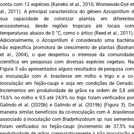
conta com 12 espécies (Kaneko et al., 2010; Wisniewski-Dyé et
al., 2011). A principal característica do gênero
Azospirillum
é
sua capacidade de colonizar plantas em diferentes
ecossistemas, desde regiões tropicais até locais com
temperaturas abaixo de 0 °C, como o ártico (Reed et al., 2011).
Adicionalmente, o
Azospirillum
é considerado uma bactéria
não específica promotora de crescimento de plantas (Bashan
et al., 2004), o que despertou o interesse da comunidade
científica em pesquisas com diversas espécies vegetais. Na
Figura 3 são apresentados alguns resultados de pesquisa com
a inoculação com
A. brasilense
em milho e trigo e a co
inoculação em feijão-caupi e soja em condições de Cerrado.
Incrementos em produtividade de grãos na ordem de 5,8 até
10,6% no milho e 9,5 até 24,9% no trigo foram verificados por
Galindo et al. (2020b) e Galindo et al. (2019b) (Figura 3). De
maneira similar, benefícios da co-inoculação com
A. brasilens
associado à inoculação com
Bradyrhizobium sp
. nas semente
foram verificados no feijão-caupi (incremento de 37,5% na
produtividade de grãos comparativamente à não inoculação e