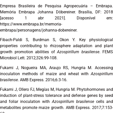
Empresa Brasileira de Pesquisa Agropecuária – Embrapa.
Memória Embrapa Johanna Döbereiner. Brasília, DF: 2018
[acesso 1 abr 2021]. Disponível em:
https://www.embrapa.br/memoria-
embrapa/personagens/johanna-dobereiner.
Fibach-Paldi S, Burdman S, Okon Y. Key physiological
properties contributing to rhizosphere adaptation and plant
growth promotion abilities of
Azospirillum brasilense
. FEMS
Microbiol Lett. 2012;326:99-108.
Fukami J, Nogueira MA, Araujo RS, Hungria M. Accessing
inoculation methods of maize and wheat with
Azospirillum
brasilense
. AMB Express. 2016;6:3-16.
Fukami J, Ollero FJ, Megías M, Hungria M. Phytohormones and
induction of plant-stress tolerance and defense genes by seed
and foliar inoculation with
Azospirillum brasilense
cells an
metabolites promote maize growth. AMB Express. 2017;7:153-