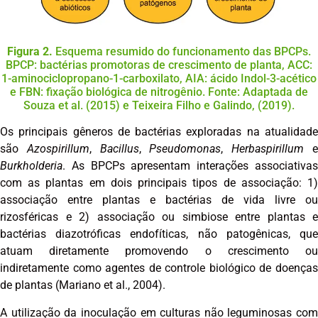
Figura 2.
Esquema resumido do funcionamento das BPCPs.
BPCP: bactérias promotoras de crescimento de planta, ACC:
1-aminociclopropano-1-carboxilato, AIA: ácido Indol-3-acético
e FBN: fixação biológica de nitrogênio. Fonte: Adaptada de
Souza et al. (2015) e Teixeira Filho e Galindo, (2019).
Os principais gêneros de bactérias exploradas na atualidade
são
Azospirillum
,
Bacillus
,
Pseudomonas
,
Herbaspirillum
Burkholderia
. As BPCPs apresentam interações associativas
com as plantas em dois principais tipos de associação: 1)
associação entre plantas e bactérias de vida livre ou
rizosféricas e 2) associação ou simbiose entre plantas e
bactérias diazotróficas endofíticas, não patogênicas, que
atuam diretamente promovendo o crescimento ou
indiretamente como agentes de controle biológico de doenças
de plantas (Mariano et al., 2004).
A utilização da inoculação em culturas não leguminosas com