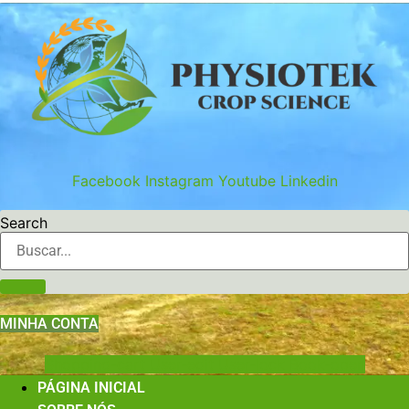
Ir
para
o
conteúdo
Facebook
Instagram
Youtube
Linkedin
Search
MINHA CONTA
Shopping-cart
User-edit
User-lock
Book-open
PÁGINA INICIAL