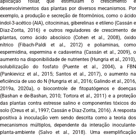
aplicação foliar, que estimulam o crescimento e
desenvolvimentos das plantas por diversos mecanismos. Por
exemplo, a produção e secreção de fitormônios, como o ácido
indol-3-acético (AIA), citocininas, giberelinas e etileno (Cassán e
Diaz-Zorita, 2016) e outros reguladores de crescimento de
plantas, como ácido abscísico (Cohen et al., 2008), óxido
nítrico (Fibach-Paldi et al., 2012) e poliaminas, como
espermidina, espermina e cadaverina (Cassán et al., 2009), o
aumento na disponibilidade de nutrientes (Hungria et al., 2010),
solubilização do fosfato (Puente et al., 2004), a FBN
(Pankievicz et al., 2015; Santos et al., 2017), o aumento na
eficiência de uso do N (Hungria et al., 2016; Galindo et al., 2016,
2019a, 2020a), o biocontrole de fitopatógenos e doenças
(Bashan e de-Bashan, 2010; Tortora et al., 2011) e a proteção
das plantas contra estresse salino e componentes tóxicos do
solo (Creus et al., 1997; Cassán e Diaz-Zorita, 2016). A resposta
positiva à inoculação vem sendo descrita como a teoria dos
mecanismos múltiplos, dependente da interação inoculante-
planta-ambiente (Salvo et al., 2018). Uma exemplificação