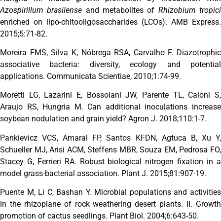
Azospirillum brasilense
and metabolites of
Rhizobium tropic
enriched on lipo-chitooligosaccharides (LCOs). AMB Express.
2015;5:71-82.
Moreira FMS, Silva K, Nóbrega RSA, Carvalho F. Diazotrophic
associative bacteria: diversity, ecology and potential
applications. Communicata Scientiae, 2010;1:74-99.
Moretti LG, Lazarini E, Bossolani JW, Parente TL, Caioni S,
Araujo RS, Hungria M. Can additional inoculations increase
soybean nodulation and grain yield? Agron J. 2018;110:1-7.
Pankievicz VCS, Amaral FP, Santos KFDN, Agtuca B, Xu Y,
Schueller MJ, Arisi ACM, Steffens MBR, Souza EM, Pedrosa FO,
Stacey G, Ferrieri RA. Robust biological nitrogen fixation in a
model grass-bacterial association. Plant J. 2015;81:907-19.
Puente M, Li C, Bashan Y. Microbial populations and activities
in the rhizoplane of rock weathering desert plants. II. Growth
promotion of cactus seedlings. Plant Biol. 2004;6:643-50.