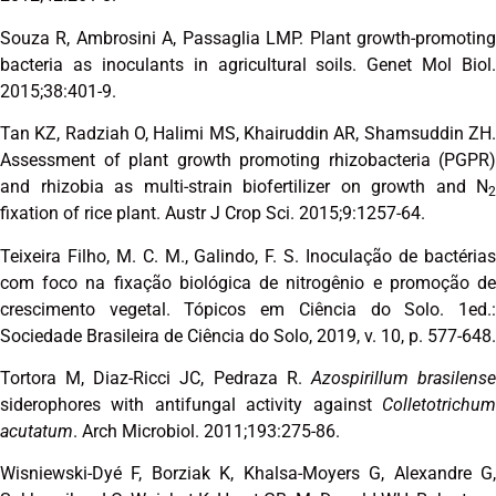
Souza R, Ambrosini A, Passaglia LMP. Plant growth-promoting
bacteria as inoculants in agricultural soils. Genet Mol Biol.
2015;38:401-9.
Tan KZ, Radziah O, Halimi MS, Khairuddin AR, Shamsuddin ZH.
Assessment of plant growth promoting rhizobacteria (PGPR)
and rhizobia as multi-strain biofertilizer on growth and N
2
fixation of rice plant. Austr J Crop Sci. 2015;9:1257-64.
Teixeira Filho, M. C. M., Galindo, F. S. Inoculação de bactérias
com foco na fixação biológica de nitrogênio e promoção de
crescimento vegetal. Tópicos em Ciência do Solo. 1ed.:
Sociedade Brasileira de Ciência do Solo, 2019, v. 10, p. 577-648.
Tortora M, Diaz-Ricci JC, Pedraza R.
Azospirillum brasilens
siderophores with antifungal activity against
Colletotrichum
acutatum
. Arch Microbiol. 2011;193:275-86.
Wisniewski-Dyé F, Borziak K, Khalsa-Moyers G, Alexandre G,