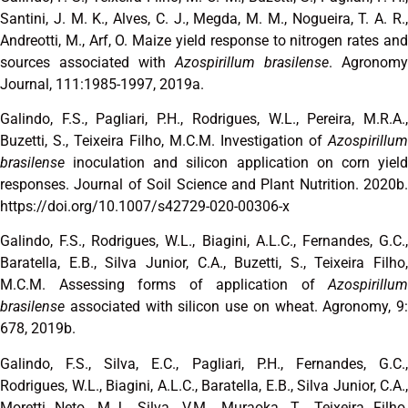
Santini, J. M. K., Alves, C. J., Megda, M. M., Nogueira, T. A. R.,
Andreotti, M., Arf, O. Maize yield response to nitrogen rates and
sources associated with
Azospirillum brasilense
. Agronomy
Journal, 111:1985-1997, 2019a.
Galindo, F.S., Pagliari, P.H., Rodrigues, W.L., Pereira, M.R.A.,
Buzetti, S., Teixeira Filho, M.C.M. Investigation of
Azospirillum
brasilense
inoculation and silicon application on corn yield
responses. Journal of Soil Science and Plant Nutrition. 2020b.
https://doi.org/10.1007/s42729-020-00306-x
Galindo, F.S., Rodrigues, W.L., Biagini, A.L.C., Fernandes, G.C.,
Baratella, E.B., Silva Junior, C.A., Buzetti, S., Teixeira Filho,
M.C.M. Assessing forms of application of
Azospirillum
brasilense
associated with silicon use on wheat. Agronomy, 9:
678, 2019b.
Galindo, F.S., Silva, E.C., Pagliari, P.H., Fernandes, G.C.,
Rodrigues, W.L., Biagini, A.L.C., Baratella, E.B., Silva Junior, C.A.,
Moretti Neto, M.J., Silva, V.M., Muraoka, T., Teixeira Filho,