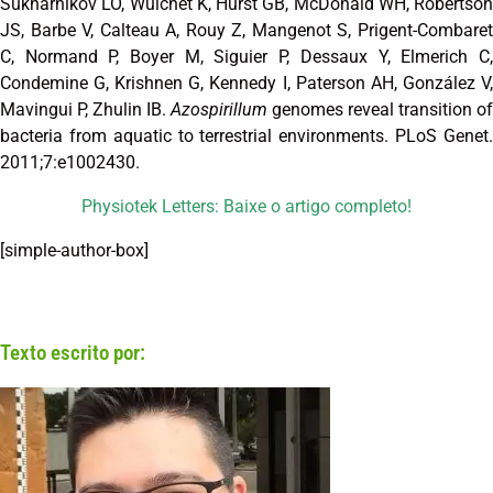
Sukharnikov LO, Wuichet K, Hurst GB, McDonald WH, Robertson
JS, Barbe V, Calteau A, Rouy Z, Mangenot S, Prigent-Combaret
C, Normand P, Boyer M, Siguier P, Dessaux Y, Elmerich C,
Condemine G, Krishnen G, Kennedy I, Paterson AH, González V,
Mavingui P, Zhulin IB.
Azospirillum
genomes reveal transition of
bacteria from aquatic to terrestrial environments. PLoS Genet.
2011;7:e1002430.
Physiotek Letters: Baixe o artigo completo!
[simple-author-box]
Texto escrito por: