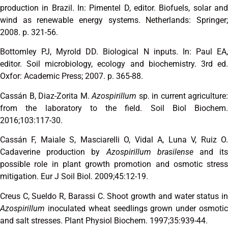
production in Brazil. In: Pimentel D, editor. Biofuels, solar and
wind as renewable energy systems. Netherlands: Springer;
2008. p. 321-56.
Bottomley PJ, Myrold DD. Biological N inputs. In: Paul EA,
editor. Soil microbiology, ecology and biochemistry. 3rd ed.
Oxfor: Academic Press; 2007. p. 365-88.
Cassán B, Diaz-Zorita M.
Azospirillum
sp. in current agriculture:
from the laboratory to the field. Soil Biol Biochem.
2016;103:117-30.
Cassán F, Maiale S, Masciarelli O, Vidal A, Luna V, Ruiz O.
Cadaverine production by
Azospirillum brasilense
and it
possible role in plant growth promotion and osmotic stress
mitigation. Eur J Soil Biol. 2009;45:12-19.
Creus C, Sueldo R, Barassi C. Shoot growth and water status in
Azospirillum
inoculated wheat seedlings grown under osmoti
and salt stresses. Plant Physiol Biochem. 1997;35:939-44.