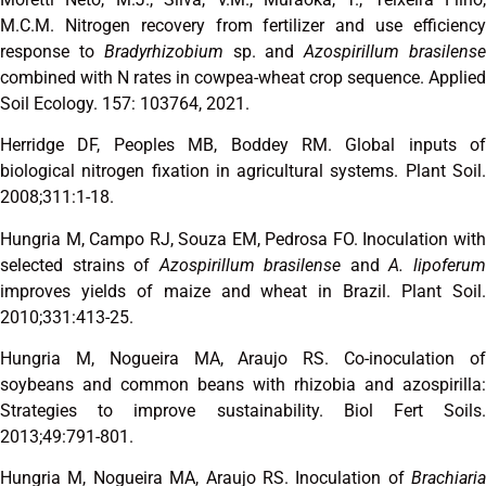
M.C.M. Nitrogen recovery from fertilizer and use efficiency
response to
Bradyrhizobium
sp. and
Azospirillum brasilens
combined with N rates in cowpea-wheat crop sequence. Applied
Soil Ecology. 157: 103764, 2021.
Herridge DF, Peoples MB, Boddey RM. Global inputs of
biological nitrogen fixation in agricultural systems. Plant Soil.
2008;311:1-18.
Hungria M, Campo RJ, Souza EM, Pedrosa FO. Inoculation with
selected strains of
Azospirillum brasilense
and
A. lipoferu
improves yields of maize and wheat in Brazil. Plant Soil.
2010;331:413-25.
Hungria M, Nogueira MA, Araujo RS. Co-inoculation of
soybeans and common beans with rhizobia and azospirilla:
Strategies to improve sustainability. Biol Fert Soils.
2013;49:791-801.
Hungria M, Nogueira MA, Araujo RS. Inoculation of
Brachiaria