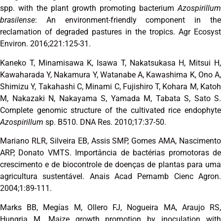
spp. with the plant growth promoting bacterium
Azospirillum
brasilense
: An environment-friendly component in the
reclamation of degraded pastures in the tropics. Agr Ecosyst
Environ. 2016;221:125-31.
Kaneko T, Minamisawa K, Isawa T, Nakatsukasa H, Mitsui H,
Kawaharada Y, Nakamura Y, Watanabe A, Kawashima K, Ono A,
Shimizu Y, Takahashi C, Minami C, Fujishiro T, Kohara M, Katoh
M, Nakazaki N, Nakayama S, Yamada M, Tabata S, Sato S.
Complete genomic structure of the cultivated rice endophyte
Azospirillum
sp. B510. DNA Res. 2010;17:37-50.
Mariano RLR, Silveira EB, Assis SMP, Gomes AMA, Nascimento
ARP, Donato VMTS. Importância de bactérias promotoras de
crescimento e de biocontrole de doenças de plantas para uma
agricultura sustentável. Anais Acad Pernamb Cienc Agron.
2004;1:89-111.
Marks BB, Megías M, Ollero FJ, Nogueira MA, Araujo RS,
Hungria M. Maize growth promotion by inoculation with