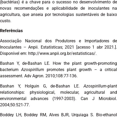
(bactérias) é a chave para o sucesso no desenvolvimento de
novas recomendações e aplicabilidade de inoculantes na
agricultura, que anseia por tecnologias sustentáveis de baixo
custo.
Referências
Associação Nacional dos Produtores e Importadores de
Inoculantes – Anpii. Estatísticas; 2021 [acesso 1 abr 2021.].
Disponível em: http://www.anpii.org.br/estatisticas/.
Bashan Y, de-Bashan LE. How the plant growth-promoting
bacterium
Azospirillum
promotes plant growth – a critical
assessment. Adv Agron. 2010;108:77-136.
Bashan Y, Holguin G, de-Bashan LE.
Azospirillum-
plant
relationships: physiological, molecular, agricultural and
environmental advances (1997-2003). Can J Microbiol.
2004;50:521-77.
Boddey LH, Boddey RM, Alves BJR, Urquiaga S. Bio-ethanol