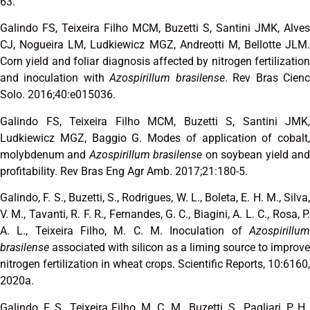
63.
Galindo FS, Teixeira Filho MCM, Buzetti S, Santini JMK, Alves
CJ, Nogueira LM, Ludkiewicz MGZ, Andreotti M, Bellotte JLM.
Corn yield and foliar diagnosis affected by nitrogen fertilization
and inoculation with
Azospirillum brasilense
. Rev Bras Cien
Solo. 2016;40:e015036.
Galindo FS, Teixeira Filho MCM, Buzetti S, Santini JMK,
Ludkiewicz MGZ, Baggio G. Modes of application of cobalt,
molybdenum and
Azospirillum brasilense
on soybean yield an
profitability. Rev Bras Eng Agr Amb. 2017;21:180-5.
Galindo, F. S., Buzetti, S., Rodrigues, W. L., Boleta, E. H. M., Silva,
V. M., Tavanti, R. F. R., Fernandes, G. C., Biagini, A. L. C., Rosa, P.
A. L., Teixeira Filho, M. C. M. Inoculation of
Azospirillum
brasilense
associated with silicon as a liming source to improve
nitrogen fertilization in wheat crops. Scientific Reports, 10:6160,
2020a.
Galindo, F. S., Teixeira Filho, M. C. M., Buzetti, S., Pagliari, P. H.,