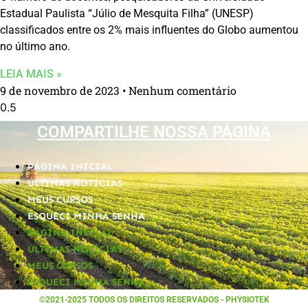
Estadual Paulista “Júlio de Mesquita Filha” (UNESP)
classificados entre os 2% mais influentes do Globo aumentou
no último ano.
LEIA MAIS »
9 de novembro de 2023
Nenhum comentário
COMPARTILHE NOSSA PÁGINA
PÁGINA INICIAL
ÚLTIMAS NOTÍCIAS
MEUS CURSOS
ESQUECI MINHA SENHA
PÁGINA INICIAL
ÚLTIMAS NOTÍCIAS
MEUS CURSOS
ESQUECI MINHA SENHA
©2021-2025 TODOS OS DIREITOS RESERVADOS - PHYSIOTEK​