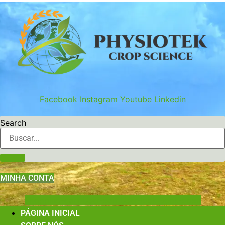
Ir
para
o
conteúdo
Facebook
Instagram
Youtube
Linkedin
Search
MINHA CONTA
Shopping-cart
User-edit
User-lock
Book-open
PÁGINA INICIAL