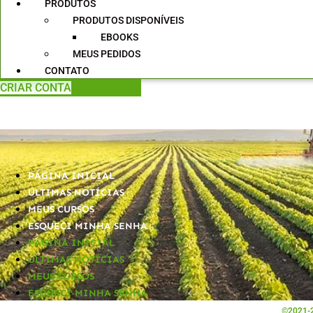
PRODUTOS
PRODUTOS DISPONÍVEIS
EBOOKS
MEUS PEDIDOS
CONTATO
CRIAR CONTA
PÁGINA INICIAL
ÚLTIMAS NOTÍCIAS
MEUS CURSOS
ESQUECI MINHA SENHA
PÁGINA INICIAL
ÚLTIMAS NOTÍCIAS
MEUS CURSOS
ESQUECI MINHA SENHA
©2021-2