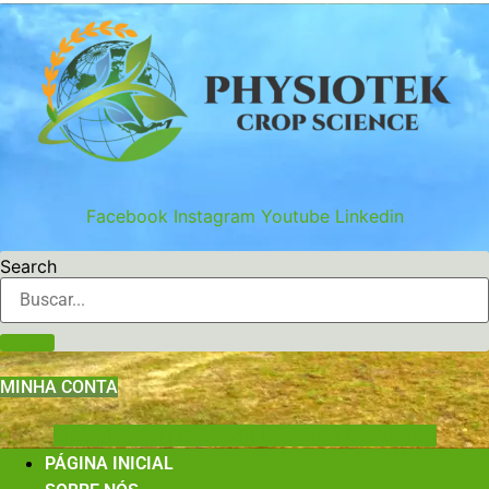
Ir
para
o
conteúdo
Facebook
Instagram
Youtube
Linkedin
Search
MINHA CONTA
Shopping-cart
User-edit
User-lock
Book-open
PÁGINA INICIAL