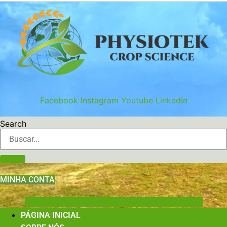
Ir
para
o
conteúdo
Facebook
Instagram
Youtube
Linkedin
Search
MINHA CONTA
Shopping-cart
User-edit
User-lock
Book-open
PÁGINA INICIAL