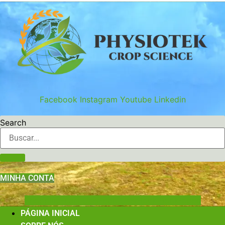
Ir
para
o
conteúdo
Facebook
Instagram
Youtube
Linkedin
Search
MINHA CONTA
Shopping-cart
User-edit
User-lock
Book-open
PÁGINA INICIAL