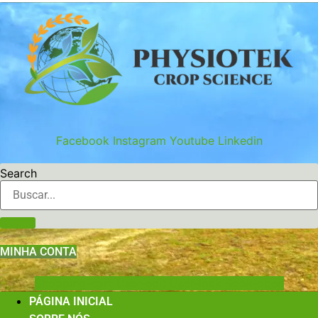
Ir
para
o
conteúdo
Facebook
Instagram
Youtube
Linkedin
Search
MINHA CONTA
Shopping-cart
User-edit
User-lock
Book-open
PÁGINA INICIAL