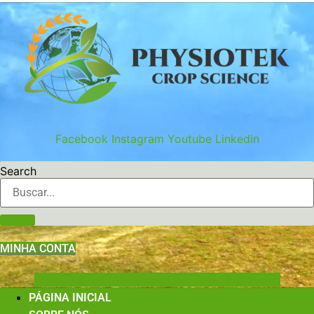
Ir
para
o
conteúdo
Facebook
Instagram
Youtube
Linkedin
Search
MINHA CONTA
Shopping-cart
User-edit
User-lock
Book-open
PÁGINA INICIAL