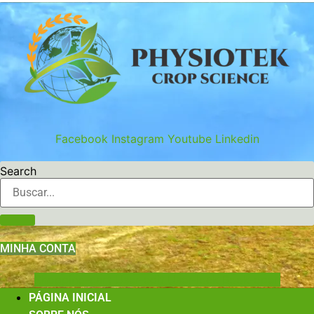
Ir
para
o
conteúdo
Facebook
Instagram
Youtube
Linkedin
Search
MINHA CONTA
Shopping-cart
User-edit
User-lock
Book-open
PÁGINA INICIAL